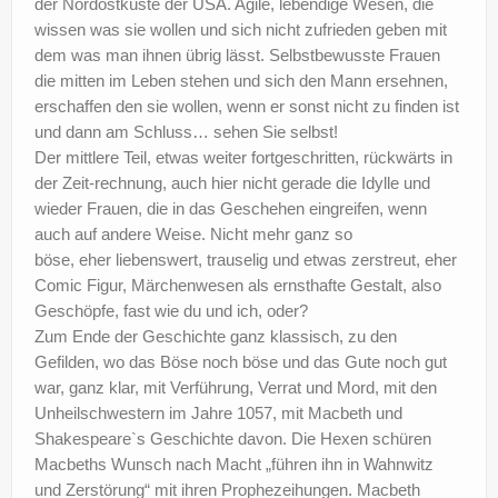
der Nordostküste der USA. Agile, lebendige Wesen, die
wissen was sie wollen und sich nicht zufrieden geben mit
dem was man ihnen übrig lässt. Selbstbewusste Frauen
die mitten im Leben stehen und sich den Mann ersehnen,
erschaffen den sie wollen, wenn er sonst nicht zu finden ist
und dann am Schluss… sehen Sie selbst!
Der mittlere Teil, etwas weiter fortgeschritten, rückwärts in
der Zeit-rechnung, auch hier nicht gerade die Idylle und
wieder Frauen, die in das Geschehen eingreifen, wenn
auch auf andere Weise. Nicht mehr ganz so
böse, eher liebenswert, trauselig und etwas zerstreut, eher
Comic Figur, Märchenwesen als ernsthafte Gestalt, also
Geschöpfe, fast wie du und ich, oder?
Zum Ende der Geschichte ganz klassisch, zu den
Gefilden, wo das Böse noch böse und das Gute noch gut
war, ganz klar, mit Verführung, Verrat und Mord, mit den
Unheilschwestern im Jahre 1057, mit Macbeth und
Shakespeare`s Geschichte davon. Die Hexen schüren
Macbeths Wunsch nach Macht „führen ihn in Wahnwitz
und Zerstörung“ mit ihren Prophezeihungen. Macbeth