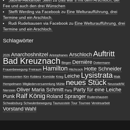
Fee und auch den drei Wünschen
Steffi Werding via Facebook
zu
Eine Welturaufführung, drei
Termine und ein Arschloch.
Rudi Rudelsausen via Facebook
zu
Eine Welturaufführung, drei
Termine und ein Arschloch.
Schlagwörter
Auftritt
Anarchoshnitzel
Arschloch
2026
Aristophanes
Bad Kreuznach
Dernière
Bingen
Dottermann
Hamilton
Hotte Schneider
Frauenbewegung
Freiraum
Hitchcock
Lysistrata
Leiche
Interessenten
Kirn
Koblenz
Komödie
Krieg
Maik
neues Stück
Hempelmann
Mitgliederversammlung
Mühle
Neustadt/W.
Oliver Maria Schmitt
Party für eine Leiche
Nierstein
Party
Ralf König
Punk
Roland Spranger
Rudershausen
Schwabsburg
Schwulenbewegung
Taunusstein
Tour
Tournee
Vereinsarbeit
Vorstand
Wahl