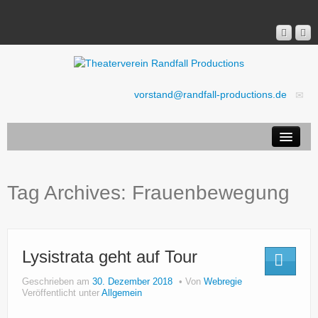
vorstand@randfall-productions.de
Aktuell
Ticket-Shop
Tag Archives:
Frauenbewegung
Stücke
Verein
Presse
Lysistrata geht auf Tour
Rechtliches
Geschrieben am
30. Dezember 2018
Von
Webregie
Veröffentlicht unter
Allgemein