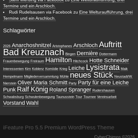
Termine und ein Arschloch.
Rudi Rudelsausen via Facebook
zu
Eine Welturaufführung, drei
Termine und ein Arschloch.
Schlagwörter
Auftritt
Anarchoshnitzel
Arschloch
2026
Aristophanes
Bad Kreuznach
Dernière
Bingen
Dottermann
Hamilton
Hotte Schneider
Frauenbewegung
Freiraum
Hitchcock
Lysistrata
Leiche
Interessenten
Kirn
Koblenz
Komödie
Krieg
Maik
neues Stück
Hempelmann
Mitgliederversammlung
Mühle
Neustadt/W.
Oliver Maria Schmitt
Party für eine Leiche
Nierstein
Party
Ralf König
Punk
Roland Spranger
Rudershausen
Schwabsburg
Schwulenbewegung
Taunusstein
Tour
Tournee
Vereinsarbeit
Vorstand
Wahl
iFeature Pro 5.5 Premium WordPress Theme
CyberChimps ©2026