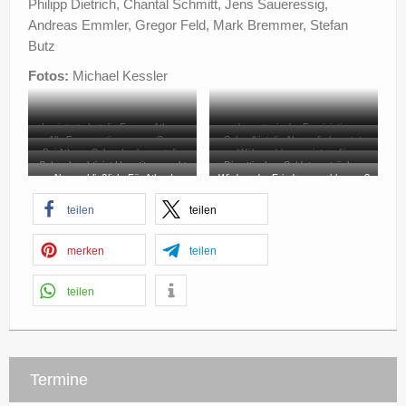
Philipp Dietrich, Chantal Schmitt, Jens Saueressig,
Andreas Emmler, Gregor Feld, Mark Bremmer, Stefan
Butz
Fotos:
Michael Kessler
Lysistrata hat die Frauen Athens
und spartanische Feministinnen
Alle Frauen stimmen zu: Sex-
Schnell ist die Akropolis besetzt.
eingeladen …
überrumpeln die Stadtwachen mit
Bei Athens Schwulen kommt die
Währenddessen ist es für
Streik bis der Krieg endet!
Ratsherr Ohropax ist entsetzt.
einem Trick.
Schwulenaktivist Hepatitos macht
Die attischen Soldaten sträuben
Frage auf: Wie kann man die Lage
streikende Frauen in der Stadt
Aber schließlich: Für Athen!
Wird so der Frieden geschlossen?
verkleidet den Generälen einen
sich.
nutzen?
nicht mehr sicher.
Vorschlag: Sex mit Männern.
teilen
teilen
merken
teilen
teilen
Termine