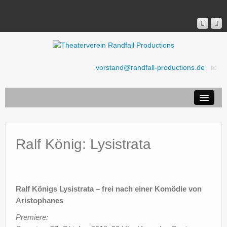
vorstand@randfall-productions.de
Aktuell
Ticket-Shop
Stücke
Ralf König: Lysistrata
Verein
Presse
Ralf Königs Lysistrata – frei nach einer Komödie von
Rechtliches
Aristophanes
Premiere: