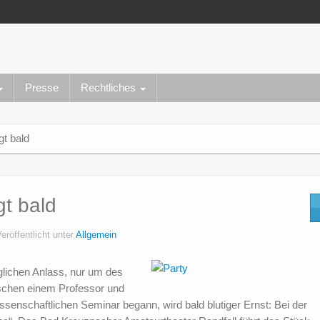
Presse
Rechtliches
gt bald
gt bald
eröffentlicht unter
Allgemein
glichen Anlass, nur um des
schen einem Professor und
ssenschaftlichen Seminar begann, wird bald blutiger Ernst: Bei der