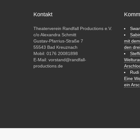
Kontakt
Komm
Theaterverein Randfall Productions e.V.
Swam
c/o Alexandra Schmitt
Sabi
Gustav-Pfarrius-Straße 7
mit dem
55543 Bad Kreuznach
den dre
Mobil: 0176 20081898
Stef
E-Mail:
vorstand@randfall-
Weltura
productions.de
Arschlo
Rudi
Eine We
ein Arsc