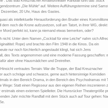
che“. Das Bad Kreuznacher Amateurtheater Randfall führt das Stück
ugendzentrum „Die Mühle“ auf. Weitere Auffühungstermine sind Sams
. Dezember, 20 Uhr, Haus des Gastes.
quasi als intellektuelle Herausforderung den Bruder eines Kommiliton
dem noch die Krone aufzusetzen, soll am Tatort, in ihrer WG, direkt
r Mord perfekt ist, kann ja niemand etwas bemerken, oder?
h nicht: Unter dem Namen „Cocktail für eine Leiche“ nahm sich Alfre
inaltitel: Rope) und brachte den Film 1948 in die Kinos. Da ein
ute nur noch fürchterlich angestaubt klingt, hat sich Jens
fall, des Texts angenommen und eine moderne Fassung geschaffen: m
dafür aber ohne Hausmädchen und Dreireiher.
 Hinsicht vertrautes Terrain: War die Truppe, der Bad Kreuznacher
mer auch schräge und schwarze, gerne auch hintersinnige Komödien
tmals in den Bereich Drama, in den Bereich des Psychodramas mit Th
ue Wege: Statt einen Regisseur aus den eigenen Reihen inszenieren 
r erstmals einen externen Spielleiter. Die Hunsrücker Theatergröße p
enden Jahr möchte Randfall mit dem Stück auch auf Tour gehen: Na
ße.