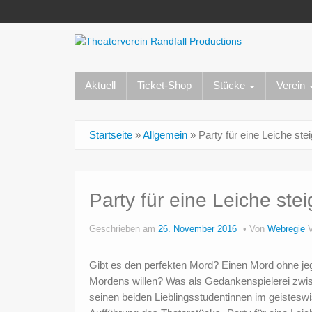
Aktuell
Ticket-Shop
Stücke
Verein
Startseite
»
Allgemein
»
Party für eine Leiche stei
Party für eine Leiche stei
Geschrieben am
26. November 2016
Von
Webregie
V
Gibt es den perfekten Mord? Einen Mord ohne je
Mordens willen? Was als Gedankenspielerei zwi
seinen beiden Lieblingsstudentinnen im geisteswi