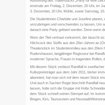
Aufführung des Thaterstücks „Party für eine Lei
erstmals am Freitag, 2. Dezember, 20 Uhr, im J
3. Dezember, 20 Uhr, Mühle, sowie Samstag, 10
Die Studentinnen Charlotte und Josefine planen, 
umzubringen und verschwinden zu lassen. Um all 
danach eine Party gefeiert werden. Denn wenn de
Wem der Titel vertraut vorkommt, der täuscht sic
Hitchcock des Stoffs aus den 20er-Jahren an (Orig
Theaterstück im Studentenmilieu aus den 20ern he
Rudershausen, langjähriger Regisseur bei Rand
moderner Sprache, Frauen in tragenden Rollen, 
Mit diesem Stück verlässt Randfall in zweifacher
Kulturpreisträger aus dem Jahr 2011, bisher im
abonniert, hat man sich mit dem neuen Stück ers
Und auch in Sachen Regie beschritt Randfall ne
lassen, holte sich die Gruppe mit Hotte Schneide
dem Stück schnell seinen Stempel auf. Im komm
Bingen, Kirn, Taunusstein und Neustadt/Weinstra