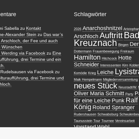
entare
Schlagwörter
Anarchoshnitzel
i Sabella
zu
Kontakt
2026
Aristopha
Ba
Auftritt
ne-Alexander Stein
zu
Das war’s
Arschloch
Kreuznach
 Arschloch, der Fee und auch
Der
Bingen
i Wünschen
Dottermann
Frauenbewegung
Freiraum
fi Werding via Facebook
zu
Eine
Hamilton
Hotte
Hitchcock
ufführung, drei Termine und ein
Schneider
ch.
Interessenten
Kirn
Koble
Lysistr
 Rudelsausen via Facebook
zu
Leiche
Komödie
Krieg
lturaufführung, drei Termine und
Maik Hempelmann
Mitgliederversammlung
neues Stück
hloch.
Neustadt/W.
Oliver Maria Schmitt
P
Party
Ralf
für eine Leiche
Punk
König
Roland Spranger
Rudershausen
Schwabsburg
Schwulenbe
Taunusstein
Tour
Tournee
Vereinsarbeit
Vorstand
Wahl