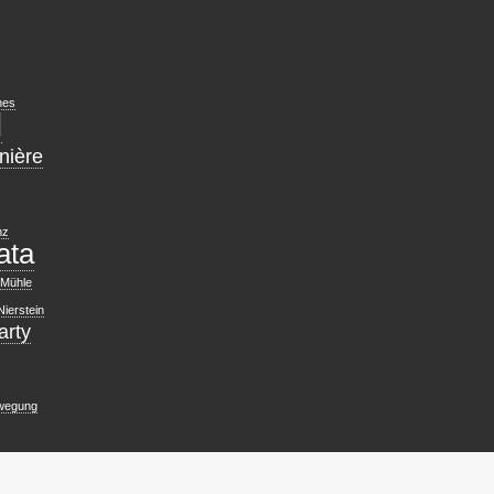
nes
d
nière
nz
ata
Mühle
Nierstein
arty
wegung