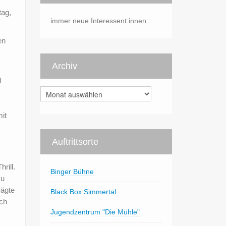
tag,
immer neue Interessent:innen
en
Archiv
d
Archiv
it
Auftrittsorte
rill.
Binger Bühne
zu
rägte
Black Box Simmertal
ch
Jugendzentrum "Die Mühle"