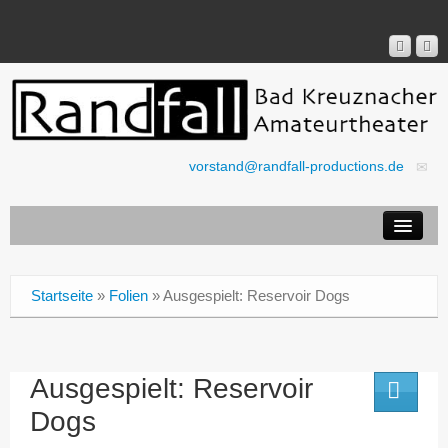
vorstand@randfall-productions.de
Aktuell
Ticket-Shop
Startseite
»
Folien
»
Ausgespielt: Reservoir Dogs
Stücke
Verein
Ausgespielt: Reservoir
Presse
Dogs
Rechtliches