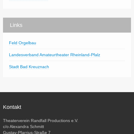
Links
Feld Orgelbau
Landesverband Amateurtheater Rheinland-Pfalz
Stadt Bad Kreuznach
Kontakt
Theaterverein Randfall Productions e.V.
c/o Alexandra Schmitt
Gustav-Pfarrius-Straße 7