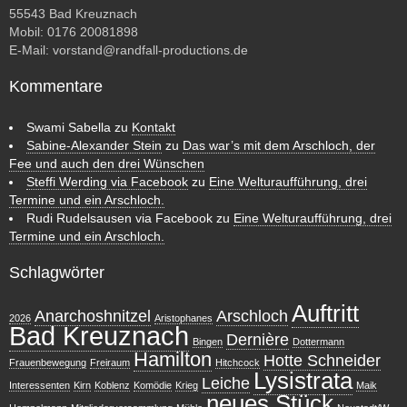
55543 Bad Kreuznach
Mobil: 0176 20081898
E-Mail:
vorstand@randfall-productions.de
Kommentare
Swami Sabella
zu
Kontakt
Sabine-Alexander Stein
zu
Das war’s mit dem Arschloch, der
Fee und auch den drei Wünschen
Steffi Werding via Facebook
zu
Eine Welturaufführung, drei
Termine und ein Arschloch.
Rudi Rudelsausen via Facebook
zu
Eine Welturaufführung, drei
Termine und ein Arschloch.
Schlagwörter
Auftritt
Anarchoshnitzel
Arschloch
2026
Aristophanes
Bad Kreuznach
Dernière
Bingen
Dottermann
Hamilton
Hotte Schneider
Frauenbewegung
Freiraum
Hitchcock
Lysistrata
Leiche
Interessenten
Kirn
Koblenz
Komödie
Krieg
Maik
neues Stück