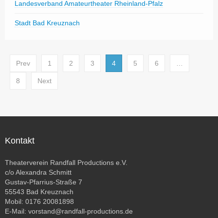
Landesverband Amateurtheater Rheinland-Pfalz
Stadt Bad Kreuznach
Prev
1
2
3
4
5
6
…
8
Next
Kontakt
Theaterverein Randfall Productions e.V.
c/o Alexandra Schmitt
Gustav-Pfarrius-Straße 7
55543 Bad Kreuznach
Mobil: 0176 20081898
E-Mail:
vorstand@randfall-productions.de