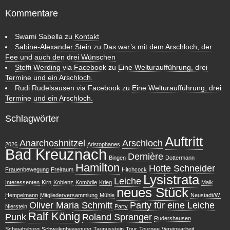
Kommentare
Swami Sabella
zu
Kontakt
Sabine-Alexander Stein
zu
Das war’s mit dem Arschloch, der
Fee und auch den drei Wünschen
Steffi Werding via Facebook
zu
Eine Welturaufführung, drei
Termine und ein Arschloch.
Rudi Rudelsausen via Facebook
zu
Eine Welturaufführung, drei
Termine und ein Arschloch.
Schlagwörter
Auftritt
Anarchoshnitzel
Arschloch
2026
Aristophanes
Bad Kreuznach
Dernière
Bingen
Dottermann
Hamilton
Hotte Schneider
Frauenbewegung
Freiraum
Hitchcock
Lysistrata
Leiche
Interessenten
Kirn
Koblenz
Komödie
Krieg
Maik
neues Stück
Hempelmann
Mitgliederversammlung
Mühle
Neustadt/W.
Oliver Maria Schmitt
Party für eine Leiche
Nierstein
Party
Ralf König
Punk
Roland Spranger
Rudershausen
Schwabsburg
Schwulenbewegung
Taunusstein
Tour
Tournee
Vereinsarbeit