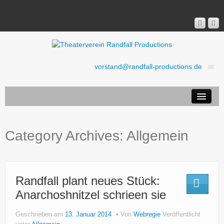
vorstand@randfall-productions.de
Aktuell
Ticket-Shop
Category Archives:
Allgemein
Stücke
Verein
Presse
Randfall plant neues Stück:
Anarchoshnitzel schrieen sie
Rechtliches
Geschrieben am
13. Januar 2014
Von
Webregie
Veröffentlicht